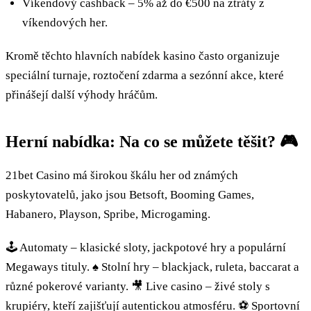
Víkendový cashback – 5% až do €500 na ztráty z
víkendových her.
Kromě těchto hlavních nabídek kasino často organizuje
speciální turnaje, roztočení zdarma a sezónní akce, které
přinášejí další výhody hráčům.
Herní nabídka: Na co se můžete těšit? 🎮
21bet Casino má širokou škálu her od známých
poskytovatelů, jako jsou Betsoft, Booming Games,
Habanero, Playson, Spribe, Microgaming.
🕹️ Automaty – klasické sloty, jackpotové hry a populární
Megaways tituly. ♠️ Stolní hry – blackjack, ruleta, baccarat a
různé pokerové varianty. 🎥 Live casino – živé stoly s
krupiéry, kteří zajišťují autentickou atmosféru. ⚽ Sportovní