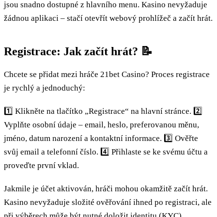
jsou snadno dostupné z hlavního menu. Kasino nevyžaduje
žádnou aplikaci – stačí otevřít webový prohlížeč a začít hrát.
Registrace: Jak začít hrát? 📝
Chcete se přidat mezi hráče 21bet Casino? Proces registrace
je rychlý a jednoduchý:
1️⃣ Klikněte na tlačítko „Registrace“ na hlavní stránce. 2️⃣
Vyplňte osobní údaje – email, heslo, preferovanou měnu,
jméno, datum narození a kontaktní informace. 3️⃣ Ověřte
svůj email a telefonní číslo. 4️⃣ Přihlaste se ke svému účtu a
proveďte první vklad.
Jakmile je účet aktivován, hráči mohou okamžitě začít hrát.
Kasino nevyžaduje složité ověřování ihned po registraci, ale
při výběrech může být nutné doložit identitu (KYC).