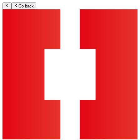
Go back