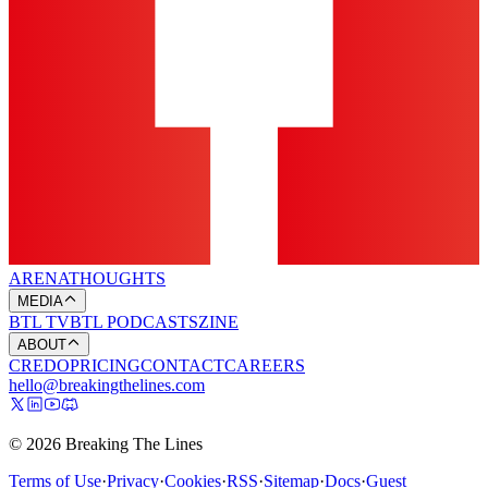
ARENA
THOUGHTS
MEDIA
BTL TV
BTL PODCASTS
ZINE
ABOUT
CREDO
PRICING
CONTACT
CAREERS
hello@breakingthelines.com
© 2026 Breaking The Lines
Terms of Use
·
Privacy
·
Cookies
·
RSS
·
Sitemap
·
Docs
·
Guest