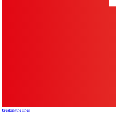
breaking
the lines