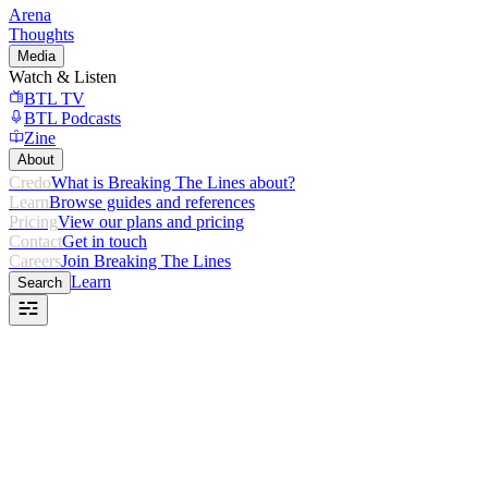
Arena
Thoughts
Media
Watch & Listen
BTL TV
BTL Podcasts
Zine
About
Credo
What is Breaking The Lines about?
Learn
Browse guides and references
Pricing
View our plans and pricing
Contact
Get in touch
Careers
Join Breaking The Lines
Learn
Search