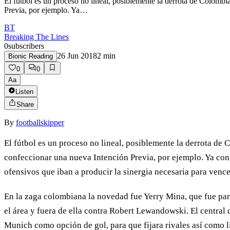
El fútbol es un proceso no lineal, posiblemente la derrota de Colombia
Previa, por ejemplo. Ya…
BT
Breaking The Lines
0
subscribers
26 Jun 2018
2
min
Bionic Reading
0
0
Aa
Listen
Share
By
footballskipper
El fútbol es un proceso no lineal, posiblemente la derrota de 
confeccionar una nueva Intención Previa, por ejemplo. Ya co
ofensivos que iban a producir la sinergia necesaria para vence
En la zaga colombiana la novedad fue Yerry Mina, que fue part
el área y fuera de ella contra Robert Lewandowski. El central
Munich como opción de gol, para que fijara rivales así como 