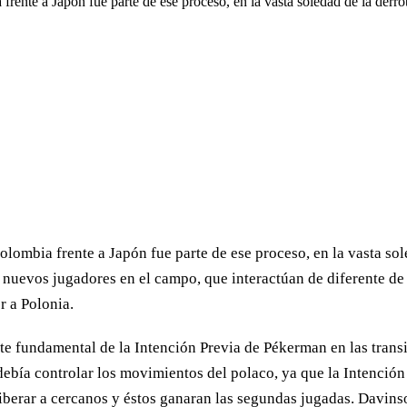
 frente a Japón fue parte de ese proceso, en la vasta soledad de la der
Colombia frente a Japón fue parte de ese proceso, en la vasta so
n nuevos jugadores en el campo, que interactúan de diferente 
r a Polonia.
e fundamental de la Intención Previa de Pékerman en las transi
 debía controlar los movimientos del polaco, ya que la Intenció
liberar a cercanos y éstos ganaran las segundas jugadas. Davi