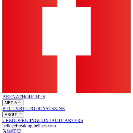
ARENA
THOUGHTS
MEDIA
BTL TV
BTL PODCASTS
ZINE
ABOUT
CREDO
PRICING
CONTACT
CAREERS
hello@breakingthelines.com