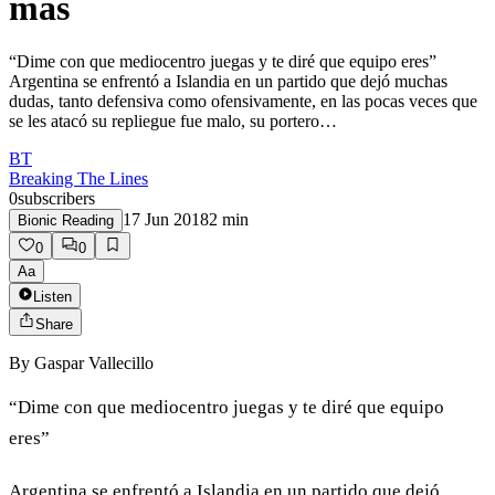
más
“Dime con que mediocentro juegas y te diré que equipo eres”
Argentina se enfrentó a Islandia en un partido que dejó muchas
dudas, tanto defensiva como ofensivamente, en las pocas veces que
se les atacó su repliegue fue malo, su portero…
BT
Breaking The Lines
0
subscribers
17 Jun 2018
2
min
Bionic Reading
0
0
Aa
Listen
Share
By
Gaspar Vallecillo
“Dime con que mediocentro juegas y te diré que equipo
eres”
Argentina se enfrentó a Islandia en un partido que dejó