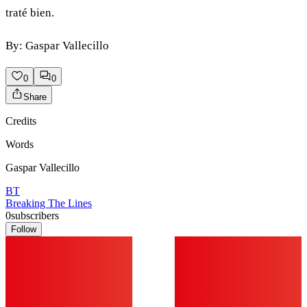
traté bien.
By: Gaspar Vallecillo
0
0
Share
Credits
Words
Gaspar Vallecillo
BT
Breaking The Lines
0
subscribers
Follow