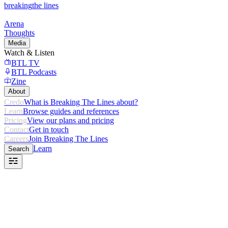
breaking
the lines
Arena
Thoughts
Media
Watch & Listen
BTL TV
BTL Podcasts
Zine
About
Credo
What is Breaking The Lines about?
Learn
Browse guides and references
Pricing
View our plans and pricing
Contact
Get in touch
Careers
Join Breaking The Lines
Learn
Search