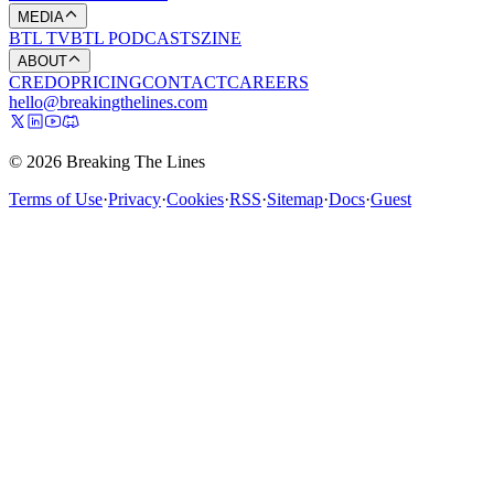
MEDIA
BTL TV
BTL PODCASTS
ZINE
ABOUT
CREDO
PRICING
CONTACT
CAREERS
hello@breakingthelines.com
© 2026 Breaking The Lines
Terms of Use
·
Privacy
·
Cookies
·
RSS
·
Sitemap
·
Docs
·
Guest