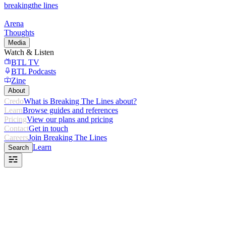
breaking
the lines
Arena
Thoughts
Media
Watch & Listen
BTL TV
BTL Podcasts
Zine
About
Credo
What is Breaking The Lines about?
Learn
Browse guides and references
Pricing
View our plans and pricing
Contact
Get in touch
Careers
Join Breaking The Lines
Learn
Search