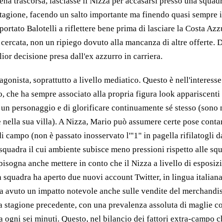
ppena trascorsa, lasciasse il Nizza per accasarsi presso una squ
stagione, facendo un salto importante ma finendo quasi sempre in
rtato Balotelli a riflettere bene prima di lasciare la Costa Azzur
 cercata, non un ripiego dovuto alla mancanza di altre offerte. D
ior decisione presa dall'ex azzurro in carriera.
tagonista, soprattutto a livello mediatico. Questo è nell'interess
o, che ha sempre associato alla propria figura look appariscent
 un personaggio e di glorificare continuamente sé stesso (sono not
re nella sua villa). A Nizza, Mario può assumere certe pose conta
 di campo (non è passato inosservato l'"1" in pagella rifilatogli 
a squadra il cui ambiente subisce meno pressioni rispetto alle s
ni, bisogna anche mettere in conto che il Nizza a livello di espo
 squadra ha aperto due nuovi account Twitter, in lingua italiana 
li ha avuto un impatto notevole anche sulle vendite del merchan
a stagione precedente, con una prevalenza assoluta di maglie col
 ogni sei minuti. Questo, nel bilancio dei fattori extra-campo c