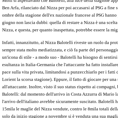
Molti si aspettavano che Balotelli, alla luce della stagione a
Ben Arfa, rilanciato dal Nizza per poi accasarsi al PSG a fine 
ombre della stagione dell'ex nazionale francese al PSG hanno po
giugno non lascia dubbi: quella di restare a Nizza è una scelta
Nizza, e questa, per quanto inaspettata, potrebbe essere la migl
Infatti, innanzitutto, al Nizza Balotelli riveste un ruolo da pro
sempre stata molto mediatizzata, e ciò fa parte del personaggi
un'icona di stile - a modo suo - Balotelli ha bisogno di sentirsi
esultanza in Italia-Germania che l'attaccante ha fatto installa
pace sulla vita privata, limitandosi a punzecchiarlo per i fatti
Lorient la scorsa stagione). Eppure, il fatto di giocare per un
all'attaccante. Inoltre, visto il suo status rispetto ai compag
Balotelli: dal momento dell'arrivo in Costa Azzurra di Mario la
l'arrivo dell'italiano avrebbe sicuramente suscitato. Balotel
15mila le maglie del Nizza vendute, contro le 8mila totali dell
solo da inizio stagione a novembre si è venduta una sua maglia