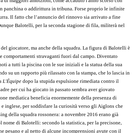
adra di maggiori ambizioni, come accaduto l'anno scorso con
 panchina o addirittura in tribuna. Forse proprio le infinite
ra. Il fatto che l’annuncio del rinnovo sia arrivato a fine
unque Balotelli, per la seconda stagione di fila, militerà nel
e del giocatore, ma anche della squadra. La figura di Balotelli è
i e comportamenti stravaganti fuori dal campo. Diventato
i a tutti la piscina con le sue iniziali e la statua della sua
ndo su un rapporto più rilassato con la stampa, che lo lascia in
da
L'Équipe
dopo la stupida espulsione rimediata contro il
quadre per cui ha giocato in passato sembra aver giovato
sizione mediatica beneficia enormemente della presenza di
e inglese, per soddisfare la curiosità verso gli Aiglons che
dising della squadra rossonera: a novembre 2016 erano già
 nome di Balotelli: secondo la statistica, per la precisone,
he pesano e al netto di alcune incomprensioni avute con il