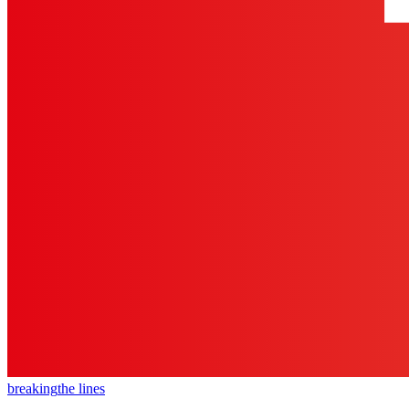
breaking
the lines