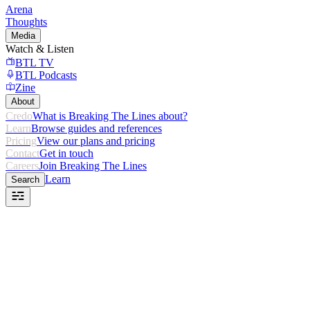
Arena
Thoughts
Media
Watch & Listen
BTL TV
BTL Podcasts
Zine
About
Credo
What is Breaking The Lines about?
Learn
Browse guides and references
Pricing
View our plans and pricing
Contact
Get in touch
Careers
Join Breaking The Lines
Learn
Search