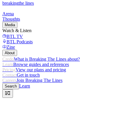
breaking
the lines
Arena
Thoughts
Media
Watch & Listen
BTL TV
BTL Podcasts
Zine
About
Credo
What is Breaking The Lines about?
Learn
Browse guides and references
Pricing
View our plans and pricing
Contact
Get in touch
Careers
Join Breaking The Lines
Learn
Search