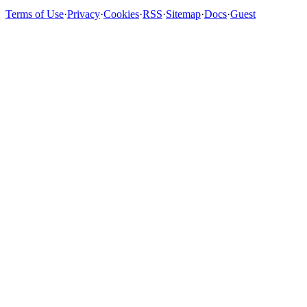
Terms of Use
·
Privacy
·
Cookies
·
RSS
·
Sitemap
·
Docs
·
Guest