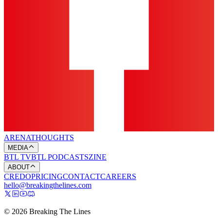
ARENA
THOUGHTS
MEDIA
BTL TV
BTL PODCASTS
ZINE
ABOUT
CREDO
PRICING
CONTACT
CAREERS
hello@breakingthelines.com
© 2026 Breaking The Lines