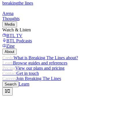
breaking
the lines
Arena
Thoughts
Media
Watch & Listen
BTL TV
BTL Podcasts
Zine
About
Credo
What is Breaking The Lines about?
Learn
Browse guides and references
Pricing
View our plans and pricing
Contact
Get in touch
Careers
Join Breaking The Lines
Learn
Search