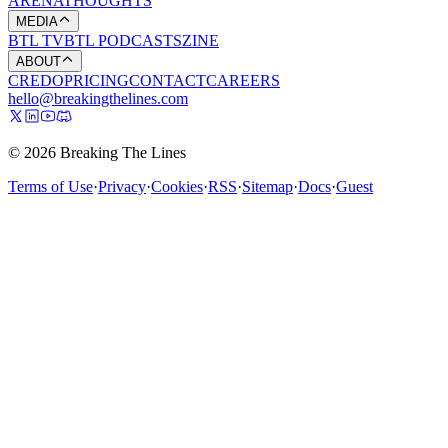
ARENA
THOUGHTS
MEDIA
BTL TV
BTL PODCASTS
ZINE
ABOUT
CREDO
PRICING
CONTACT
CAREERS
hello@breakingthelines.com
© 2026 Breaking The Lines
Terms of Use
·
Privacy
·
Cookies
·
RSS
·
Sitemap
·
Docs
·
Guest