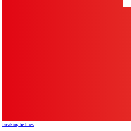
breaking
the lines