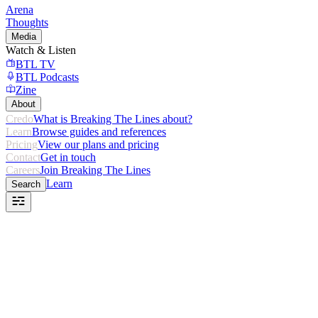
Arena
Thoughts
Media
Watch & Listen
BTL TV
BTL Podcasts
Zine
About
Credo
What is Breaking The Lines about?
Learn
Browse guides and references
Pricing
View our plans and pricing
Contact
Get in touch
Careers
Join Breaking The Lines
Learn
Search