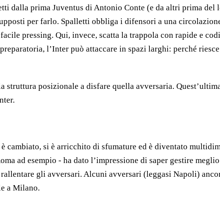
tti dalla prima Juventus di Antonio Conte (e da altri prima del 
pposti per farlo. Spalletti obbliga i difensori a una circolazion
facile pressing. Qui, invece, scatta la trappola con rapide e codi
preparatoria, l’Inter può attaccare in spazi larghi: perché riesc
ia struttura posizionale a disfare quella avversaria. Quest’ultima
nter.
è cambiato, si è arricchito di sfumature ed è diventato multidim
a Roma ad esempio - ha dato l’impressione di saper gestire meglio
r rallentare gli avversari. Alcuni avversari (leggasi Napoli) anco
le a Milano.