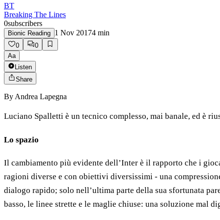
BT
Breaking The Lines
0
subscribers
1 Nov 2017
4
min
Bionic Reading
0
0
Aa
Listen
Share
By
Andrea Lapegna
Luciano Spalletti è un tecnico complesso, mai banale, ed è riu
Lo spazio
Il cambiamento più evidente dell’Inter è il rapporto che i gio
ragioni diverse e con obiettivi diversissimi - una compressione
dialogo rapido; solo nell’ultima parte della sua sfortunata pare
basso, le linee strette e le maglie chiuse: una soluzione mal dig